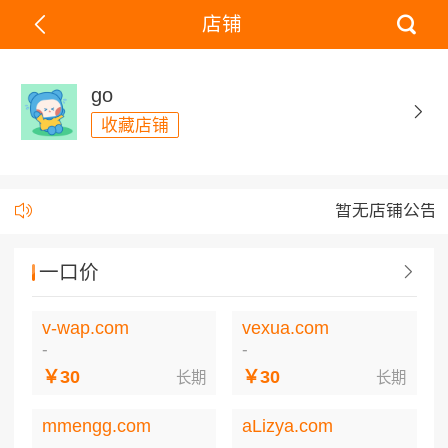
店铺
go
收藏店铺
暂无店铺公告
一口价
v-wap.com
vexua.com
-
-
￥30
￥30
长期
长期
mmengg.com
aLizya.com
-
-