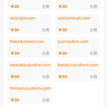
￥30
￥30
长期
长期
diziLight.com
spinLetsLab.com
-
-
￥30
￥30
长期
长期
theunboxxed.com
journaLfine.com
-
-
￥30
￥30
长期
长期
wearabLejustice.com
kasteLsoLutions.com
-
-
￥30
￥30
长期
长期
finmaxsoLutions.com
-
￥30
长期