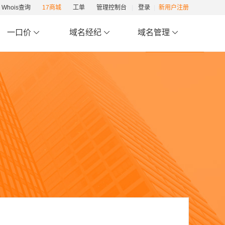
Whois查询
17商城
工单
管理控制台
登录
新用户注册
一口价
域名经纪
域名管理