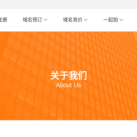
注册
域名预订
域名竞价
一起拍
关于我们
About Us