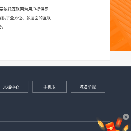
主要依托互联网为用户提供网
提供了全方位、多层面的互联
务。
文档中心
手机版
域名举报