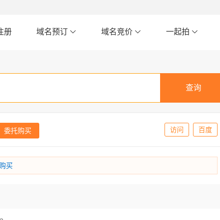
注册
域名预订
域名竞价
一起拍
访问
百度
委托购买
购买