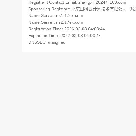
Registrant Contact Email: zhangxin2024@163.com
Sponsoring Registrar: 北京国科云计算技术有
Name Server: ns1.17ex.com
Name Server: ns2.17ex.com
Registration Time: 2026-02-08 04:03:44
Expiration Time: 2027-02-08 04:03:44