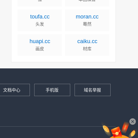
toufa.cc
moran.cc
头发
蓦然
huapi.cc
caiku.cc
画皮
材库
文档中心
手机版
域名举报