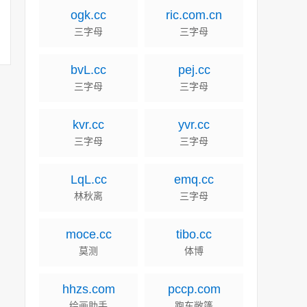
ogk.cc
ric.com.cn
三字母
三字母
bvL.cc
pej.cc
三字母
三字母
kvr.cc
yvr.cc
三字母
三字母
LqL.cc
emq.cc
林秋离
三字母
moce.cc
tibo.cc
莫测
体博
hhzs.com
pccp.com
绘画助手
跑车敞篷