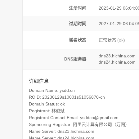
注册时间
2023-01-29 06:04:0
过期时间
2027-01-29 06:04:0
域名状态
正常状态
(ok)
dns23.hichina.com
DNS服务器
dns24.hichina.com
详细信息
Domain Name: ysdd.cn
ROID: 20230129s10001s51056870-cn
Domain Status: ok
Registrant: 林俊斌
Registrant Contact Email: ysddco@gmail.com
Sponsoring Registrar: 阿里云计算有限公司（万网）
Name Server: dns23.hichina.com
Name Server: dns24.hichina.com