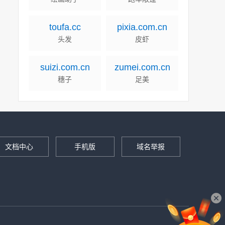
toufa.cc
pixia.com.cn
头发
皮虾
suizi.com.cn
zumei.com.cn
穗子
足美
文档中心
手机版
域名举报