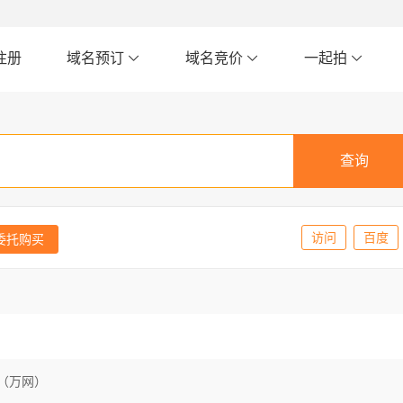
注册
域名预订
域名竞价
一起拍
访问
百度
委托购买
（万网）