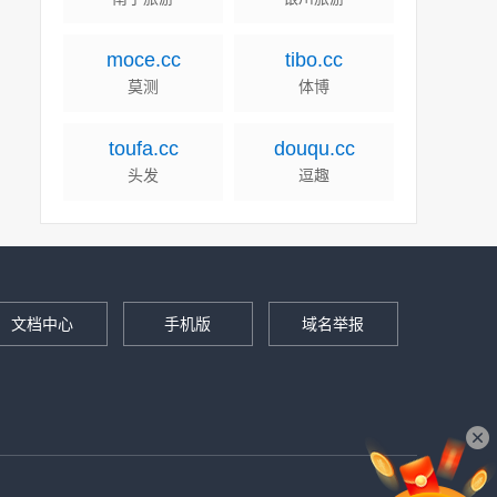
moce.cc
tibo.cc
莫测
体博
toufa.cc
douqu.cc
头发
逗趣
文档中心
手机版
域名举报