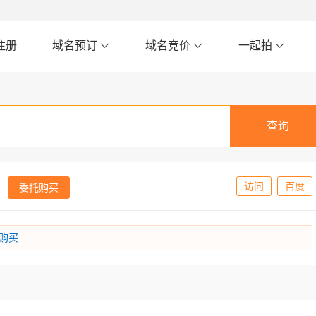
注册
域名预订
域名竞价
一起拍
访问
百度
委托购买
购买