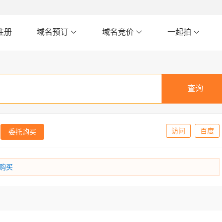
注册
域名预订
域名竞价
一起拍
访问
百度
委托购买
购买