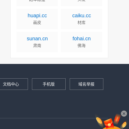
huapi.cc
caiku.cc
画皮
材库
sunan.cn
fohai.cn
肃南
佛海
文档中心
手机版
域名举报