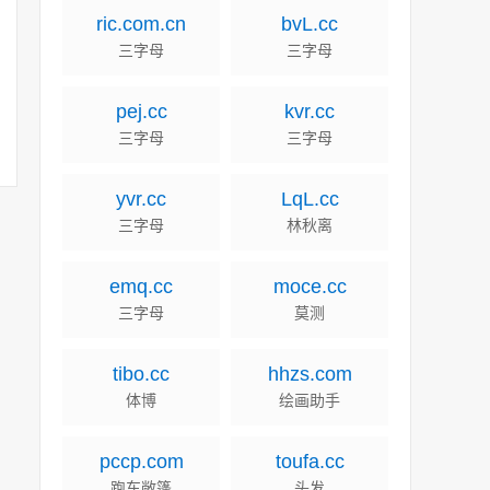
ric.com.cn
bvL.cc
三字母
三字母
pej.cc
kvr.cc
三字母
三字母
yvr.cc
LqL.cc
三字母
林秋离
emq.cc
moce.cc
三字母
莫测
tibo.cc
hhzs.com
体博
绘画助手
pccp.com
toufa.cc
跑车敞篷
头发