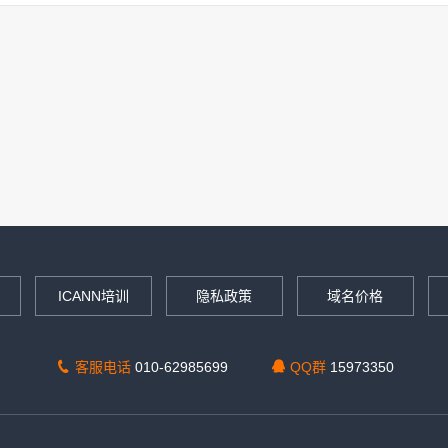
ICANN培训
隐私政策
域名价格
客服电话
010-62985699
QQ群
15973350