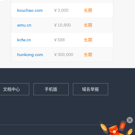
kouchao.com
￥3,000
长期
amu.cn
￥10,800
长期
kcfw.cn
￥588
长期
hunkong.com
￥300,000
长期
文档中心
手机版
域名举报