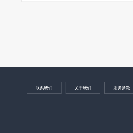
联系我们
关于我们
服务条款