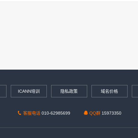
ICANN培训
隐私政策
域名价格
客服电话
010-62985699
QQ群
15973350