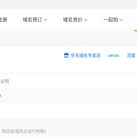
注册
域名预订
域名竞价
一起拍
华天域名专卖店
whois
百度
限公司
9
，购买前请务必自行判断)