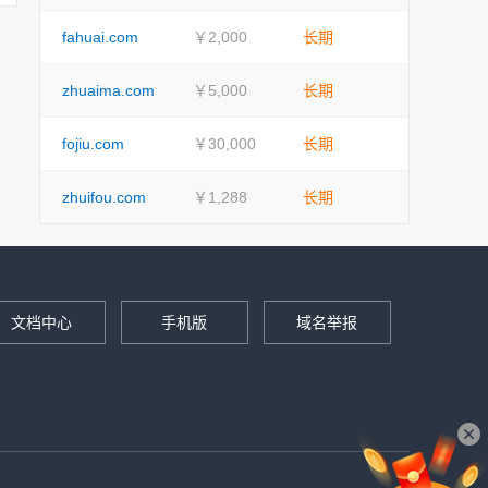
fahuai.com
￥2,000
长期
zhuaima.com
￥5,000
长期
fojiu.com
￥30,000
长期
zhuifou.com
￥1,288
长期
文档中心
手机版
域名举报