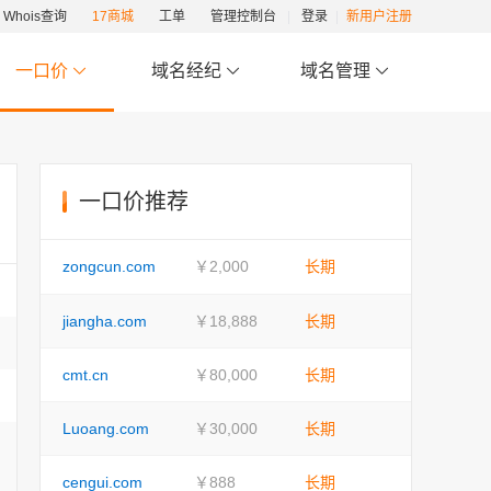
Whois查询
17商城
工单
管理控制台
登录
新用户注册
一口价
域名经纪
域名管理
一口价推荐
zongcun.com
￥2,000
长期
jiangha.com
￥18,888
长期
cmt.cn
￥80,000
长期
Luoang.com
￥30,000
长期
cengui.com
￥888
长期