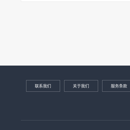
联系我们
关于我们
服务条款