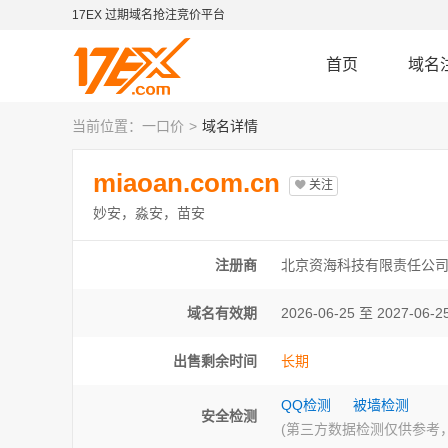
17EX 过期域名抢注竞价平台
首页
域名
当前位置：
一口价
域名详情
miaoan.com.cn
关注
妙安，淼安，苗安
注册商
北京资海科技有限责任公
域名有效期
2026-06-25 至
2027-06-2
出售剩余时间
长期
QQ检测
被墙检测
安全检测
(第三方数据检测仅供参考