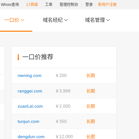
Whois查询
17商城
工单
管理控制台
登录
新用户注册
一口价
域名经纪
域名管理
一口价推荐
niening.com
￥200
长期
ranggei.com
￥3,999
长期
zuanLei.com
￥2,000
长期
tunjun.com
￥350
长期
dengdun.com
￥12,000
长期