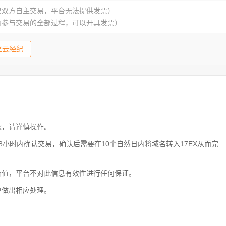
卖双方自主交易，平台无法提供发票）
台参与交易的全部过程，可以开具发票）
里云经纪
款，请谨慎操作。
小时内确认交易，确认后需要在10个自然日内将域名转入17EX从而完
价值，平台不对此信息有效性进行任何保证。
户做出相应处理。