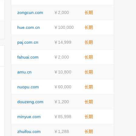
zongcun.com
￥2,000
长期
hue.com.cn
￥100,000
长期
paj.com.cn
￥14,999
长期
fahuai.com
￥2,000
长期
amu.cn
￥10,800
长期
nuopu.com
￥60,000
长期
douzeng.com
￥1,200
长期
minyue.com
￥85,998
长期
zhuifou.com
￥1,288
长期