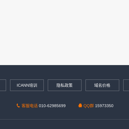
ICANN培训
隐私政策
域名价格
客服电话
010-62985699
QQ群
15973350