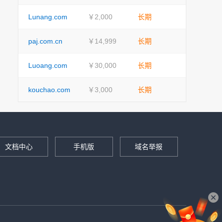
Lunang.com
￥2,000
长期
paj.com.cn
￥14,999
长期
Luoang.com
￥30,000
长期
kouchao.com
￥3,000
长期
文档中心
手机版
域名举报