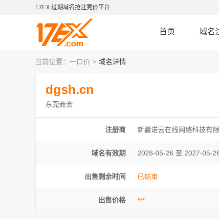
17EX 过期域名抢注竞价平台
首页
域名
当前位置：
一口价
域名详情
dgsh.cn
东莞商会
注册商
新疆诺云在线网络科技有
域名有效期
2026-05-26 至
2027-05-2
出售剩余时间
已结束
出售价格
***