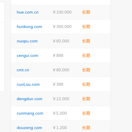
hue.com.cn
￥100,000
长期
hunkong.com
￥300,000
长期
nuopu.com
￥60,000
长期
cengui.com
￥888
长期
cmt.cn
￥80,000
长期
cuoLou.com
￥388
长期
dengdun.com
￥12,000
长期
cunmang.com
￥5,000
长期
douzeng.com
￥1,200
长期