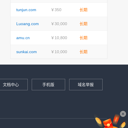
tunjun.com
￥350
长期
Luoang.com
￥30,000
长期
amu.cn
￥10,800
长期
sunkai.com
￥10,000
长期
文档中心
手机版
域名举报