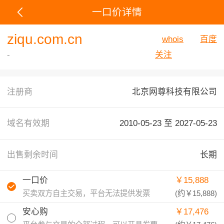
一口价详情
ziqu.com.cn
whois
百度
-
关注
注册商
北京网尊科技有限公司
域名有效期
2010-05-23 至
2027-05-23
出售剩余时间
长期
一口价
￥15,888
买卖双方自主交易，平台无法提供发票
(约
￥15,888
)
安心购
￥17,476