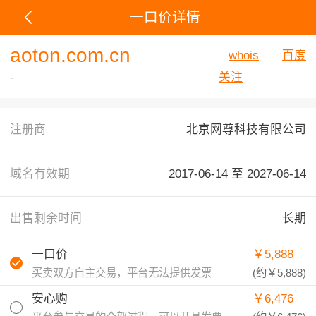
一口价详情
aoton.com.cn
whois
百度
-
关注
注册商
北京网尊科技有限公司
域名有效期
2017-06-14 至
2027-06-14
出售剩余时间
长期
一口价
￥5,888
买卖双方自主交易，平台无法提供发票
(约
￥5,888
)
安心购
￥6,476