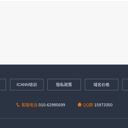
ICANN培训
隐私政策
域名价格
客服电话
010-62985699
QQ群
15973350