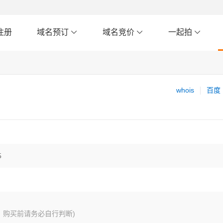
注册
域名预订
域名竞价
一起拍
whois
百度
5
，购买前请务必自行判断)