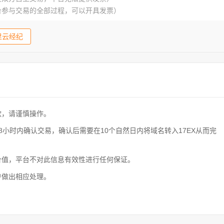
台参与交易的全部过程，可以开具发票）
里云经纪
款，请谨慎操作。
小时内确认交易，确认后需要在10个自然日内将域名转入17EX从而完
价值，平台不对此信息有效性进行任何保证。
户做出相应处理。