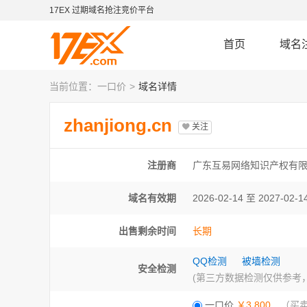
17EX 过期域名抢注竞价平台
首页
域名
当前位置：
一口价
域名详情
zhanjiong.cn
关注
注册商
广东互易网络知识产权有
域名有效期
2026-02-14 至
2027-02-1
出售剩余时间
长期
QQ检测
被墙检测
安全检测
(第三方数据检测仅供参考
一口价
￥3,800
（买