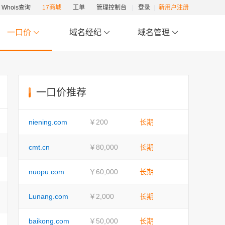
Whois查询
17商城
工单
管理控制台
登录
新用户注册
一口价
域名经纪
域名管理
一口价推荐
niening.com
￥200
长期
cmt.cn
￥80,000
长期
nuopu.com
￥60,000
长期
Lunang.com
￥2,000
长期
baikong.com
￥50,000
长期