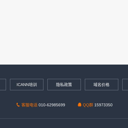
ICANN培训
隐私政策
域名价格
客服电话
010-62985699
QQ群
15973350