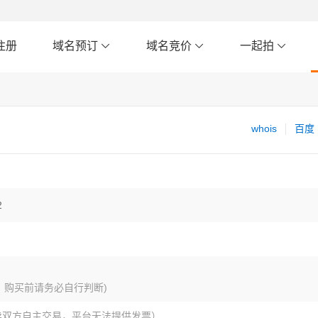
注册
域名预订
域名竞价
一起拍
whois
百度
2
，购买前请务必自行判断)
卖双方自主交易，平台无法提供发票）