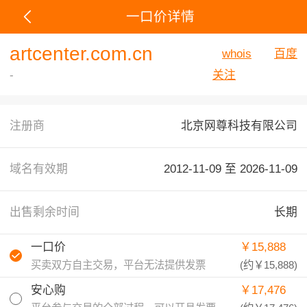
一口价详情
artcenter.com.cn
whois
百度
-
关注
注册商
北京网尊科技有限公司
域名有效期
2012-11-09 至
2026-11-09
出售剩余时间
长期
一口价
￥15,888
买卖双方自主交易，平台无法提供发票
(约
￥15,888
)
安心购
￥17,476