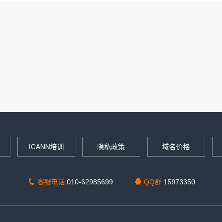
ICANN培训
隐私政策
域名价格
客服电话
010-62985699
QQ群
15973350