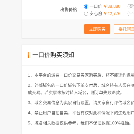
一口价
￥38,888
（买
出售价格
安心购
￥42,776
（平
委托阿
一口价购买须知
1、本平台的域名一口价交易买家购买后，将不能违约退
2、外部域名的一口价域名下单支付后，域名持有人须在48
成交易。若卖家未按时转入域名，则订单失败退款。
3、域名交易信息为卖家自行设置，请买家自行评估域名
4、禁止用户自拍自卖，平台有权对此种情况下的违规用
5、域名相关数据仅供参考，我们不保证数据100%准确。