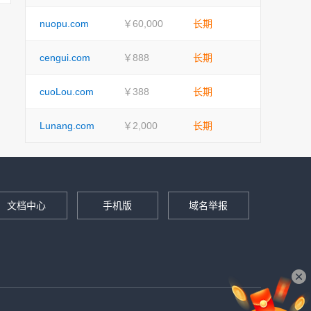
nuopu.com
￥60,000
长期
cengui.com
￥888
长期
cuoLou.com
￥388
长期
Lunang.com
￥2,000
长期
文档中心
手机版
域名举报