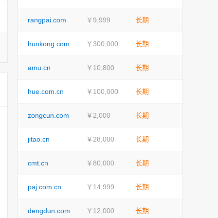
rangpai.com
￥9,999
长期
hunkong.com
￥300,000
长期
amu.cn
￥10,800
长期
hue.com.cn
￥100,000
长期
zongcun.com
￥2,000
长期
jitao.cn
￥28,000
长期
cmt.cn
￥80,000
长期
paj.com.cn
￥14,999
长期
dengdun.com
￥12,000
长期