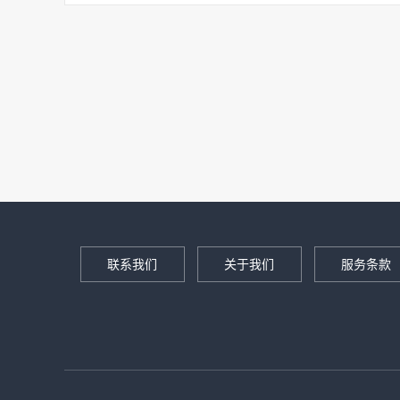
联系我们
关于我们
服务条款