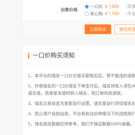
一口价
￥7,000
（买
出售价格
安心购
￥7,700
（平
委托阿
一口价购买须知
1、本平台的域名一口价交易买家购买后，将不能违约退
2、外部域名的一口价域名下单支付后，域名持有人须在48
成交易。若卖家未按时转入域名，则订单失败退款。
3、域名交易信息为卖家自行设置，请买家自行评估域名
4、禁止用户自拍自卖，平台有权对此种情况下的违规用
5、域名相关数据仅供参考，我们不保证数据100%准确。