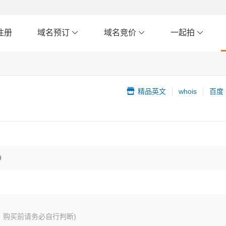
注册
域名预订
域名竞价
一起拍
精品英文
whois
百度
9
，购买前请务必自行判断)