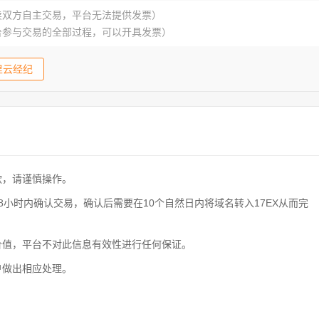
卖双方自主交易，平台无法提供发票）
台参与交易的全部过程，可以开具发票）
里云经纪
款，请谨慎操作。
小时内确认交易，确认后需要在10个自然日内将域名转入17EX从而完
价值，平台不对此信息有效性进行任何保证。
户做出相应处理。