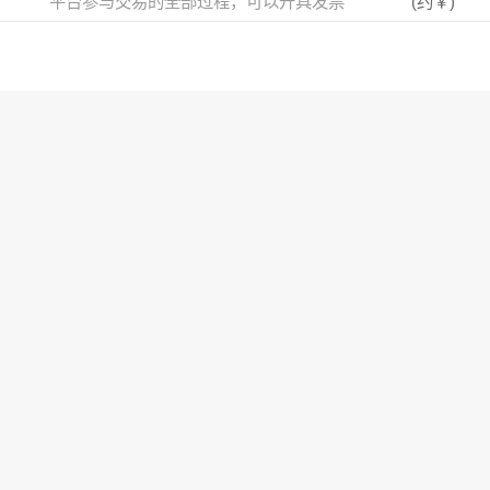
平台参与交易的全部过程，可以开具发票
(约
￥
)