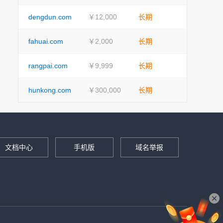
dengdun.com
￥12,000
长期
fahuai.com
￥2,000
长期
rangpai.com
￥9,999
长期
hunkong.com
￥300,000
长期
文档中心
手机版
域名举报