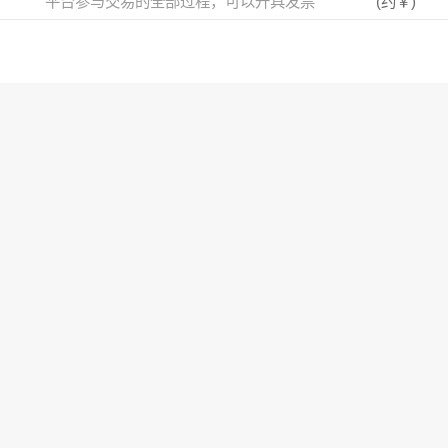
平台参与交易的全部过程，可以开具发票
(约
￥
)