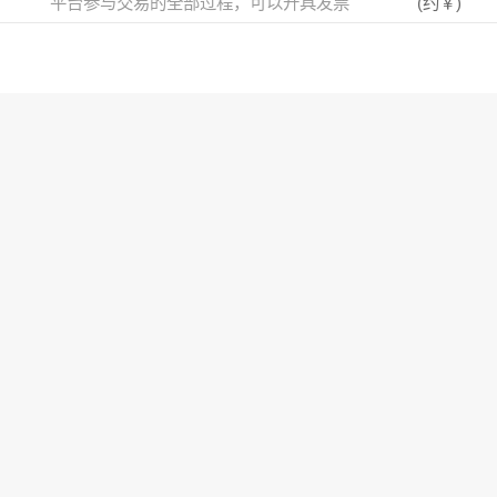
平台参与交易的全部过程，可以开具发票
(约
￥
)