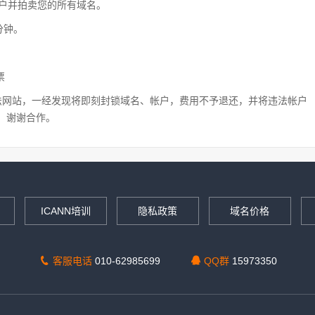
账户并拍卖您的所有域名。
分钟。
票
法网站，一经发现将即刻封锁域名、帐户，费用不予退还，并将违法帐户
，谢谢合作。
ICANN培训
隐私政策
域名价格
客服电话
010-62985699
QQ群
15973350