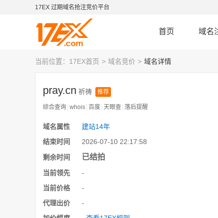
17EX 过期域名抢注竞价平台
首页
域名
当前位置：
17EX首页
域名竞价
域名详情
pray.cn
祈祷
推荐
综合查询
whois
百度
天眼查
落后提醒
域名属性
建站14年
结束时间
2026-07-10 22:17:58
已结拍
剩余时间
当前领先
-
当前价格
-
代理出价
-