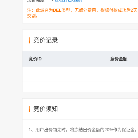
加价幅度
-
查看17EX规则
注：此域名为
DEL
类型，无额外费用，得标付款成功后2天
交割。
竞价记录
竞价ID
竞价金额
竞价须知
1、用户出价领先时，将冻结出价金额的20%作为保证金