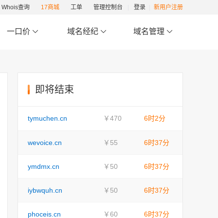
Whois查询
17商城
工单
管理控制台
登录
新用户注册
一口价
域名经纪
域名管理
即将结束
tymuchen.cn
￥470
6时2分
wevoice.cn
￥55
6时37分
ymdmx.cn
￥50
6时37分
iybwquh.cn
￥50
6时37分
phoceis.cn
￥60
6时37分