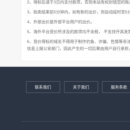
2、得标后请于3日内支付款项，否则本站有权封锁您的
3、拍卖结束前5分钟内，如有新的出价，则自动延时至5
4、外部出价是外部平台用户的出价。
5、海外平台竞价所涉及的款项均不含税， 不支持开具发
6、竞价得标的域名不得用于制作钓鱼、诈骗、色情等非
信息上报公安部门，因此产生的一切后果由用户自行承担
联系我们
关于我们
服务条款