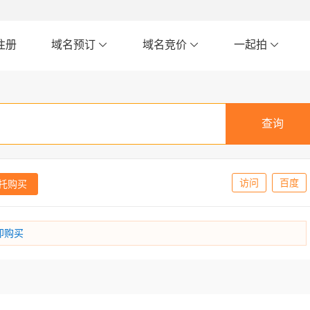
注册
域名预订
域名竞价
一起拍
访问
百度
托购买
即购买