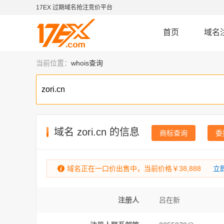
17EX 过期域名抢注竞价平台
首页
域名
当前位置：
whois查询
域名
zori.cn
的信息
商标查询
委
域名正在一口价出售中，当前价格￥38,888
立
注册人
吕在新