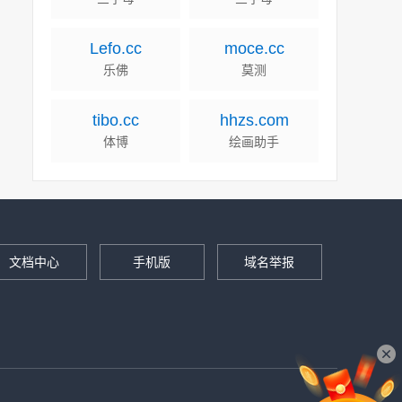
Lefo.cc
moce.cc
乐佛
莫测
tibo.cc
hhzs.com
体博
绘画助手
文档中心
手机版
域名举报