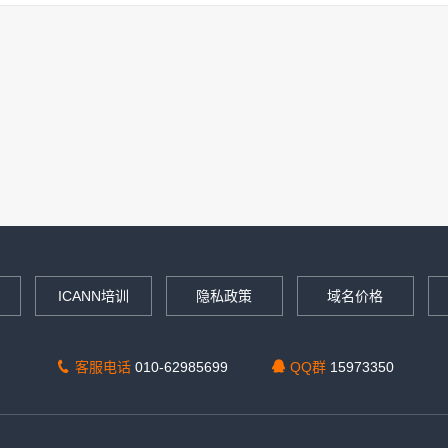
ICANN培训
隐私政策
域名价格
客服电话
010-62985699
QQ群
15973350