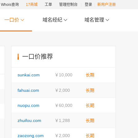
Whois查询
17商城
工单
管理控制台
登录
新用户注册
一口价
域名经纪
域名管理
一口价推荐
sunkai.com
￥10,000
长期
fahuai.com
￥2,000
长期
nuopu.com
￥60,000
长期
zhuifou.com
￥1,288
长期
zaozong.com
￥2,000
长期