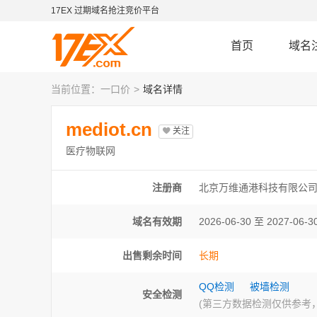
17EX 过期域名抢注竞价平台
首页
域名
当前位置：
一口价
域名详情
mediot.cn
关注
医疗物联网
注册商
北京万维通港科技有限公
域名有效期
2026-06-30 至
2027-06-3
出售剩余时间
长期
QQ检测
被墙检测
安全检测
(第三方数据检测仅供参考