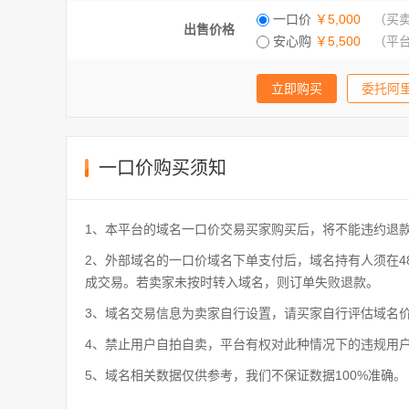
一口价
￥5,000
（买
出售价格
安心购
￥5,500
（平
委托阿
一口价购买须知
1、本平台的域名一口价交易买家购买后，将不能违约退
2、外部域名的一口价域名下单支付后，域名持有人须在48
成交易。若卖家未按时转入域名，则订单失败退款。
3、域名交易信息为卖家自行设置，请买家自行评估域名
4、禁止用户自拍自卖，平台有权对此种情况下的违规用
5、域名相关数据仅供参考，我们不保证数据100%准确。