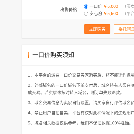
一口价
￥5,000
（买
出售价格
安心购
￥5,500
（平
委托阿
一口价购买须知
1、本平台的域名一口价交易买家购买后，将不能违约退
2、外部域名的一口价域名下单支付后，域名持有人须在48
成交易。若卖家未按时转入域名，则订单失败退款。
3、域名交易信息为卖家自行设置，请买家自行评估域名
4、禁止用户自拍自卖，平台有权对此种情况下的违规用
5、域名相关数据仅供参考，我们不保证数据100%准确。