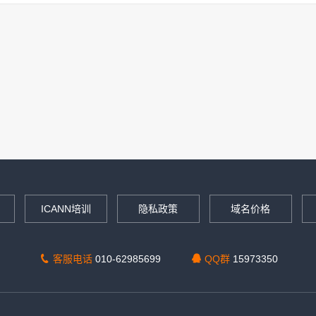
ICANN培训
隐私政策
域名价格
客服电话
010-62985699
QQ群
15973350