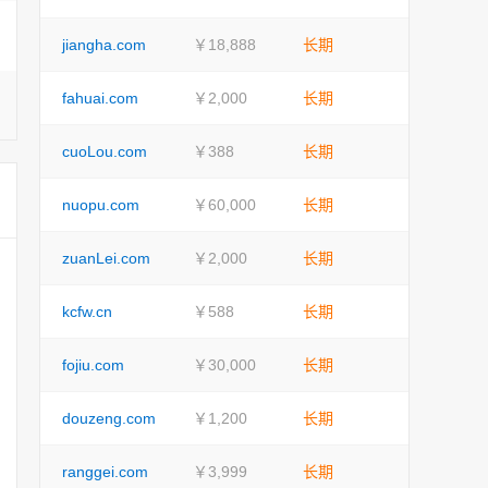
jiangha.com
￥18,888
长期
fahuai.com
￥2,000
长期
cuoLou.com
￥388
长期
nuopu.com
￥60,000
长期
zuanLei.com
￥2,000
长期
kcfw.cn
￥588
长期
fojiu.com
￥30,000
长期
douzeng.com
￥1,200
长期
ranggei.com
￥3,999
长期