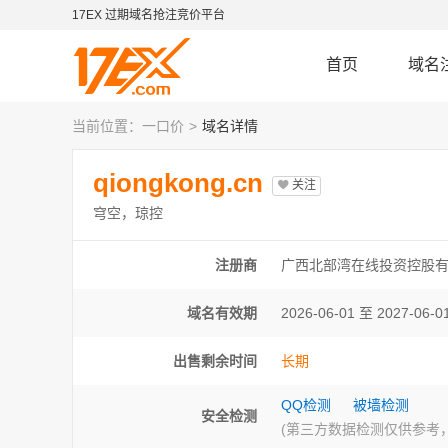
17EX 过期域名抢注竞价平台
首页
域名
当前位置：
一口价
域名详情
qiongkong.cn
关注
穹空，琼控
注册商
广西北部湾在线投资控股
域名有效期
2026-06-01 至
2027-06-0
出售剩余时间
长期
QQ检测
被墙检测
安全检测
(第三方数据检测仅供参考