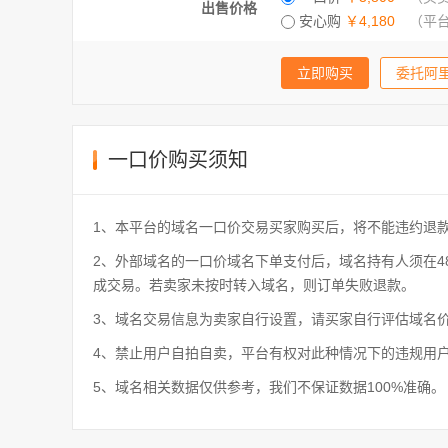
出售价格
安心购
￥4,180
（平
委托阿
一口价购买须知
1、本平台的域名一口价交易买家购买后，将不能违约退
2、外部域名的一口价域名下单支付后，域名持有人须在48
成交易。若卖家未按时转入域名，则订单失败退款。
3、域名交易信息为卖家自行设置，请买家自行评估域名
4、禁止用户自拍自卖，平台有权对此种情况下的违规用
5、域名相关数据仅供参考，我们不保证数据100%准确。