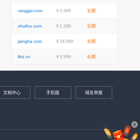
ranggei.com
￥3,999
长期
zhuifou.com
￥1,288
长期
jiangha.com
￥18,888
长期
ibiz.cn
￥9,999
长期
文档中心
手机版
域名举报