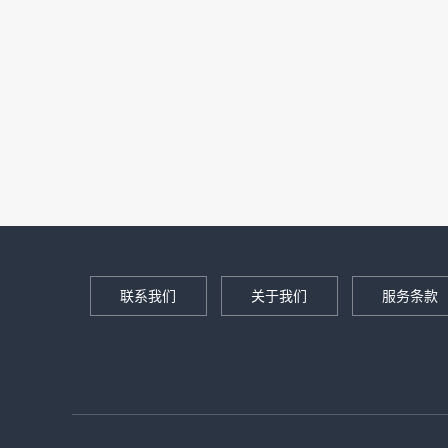
联系我们
关于我们
服务条款