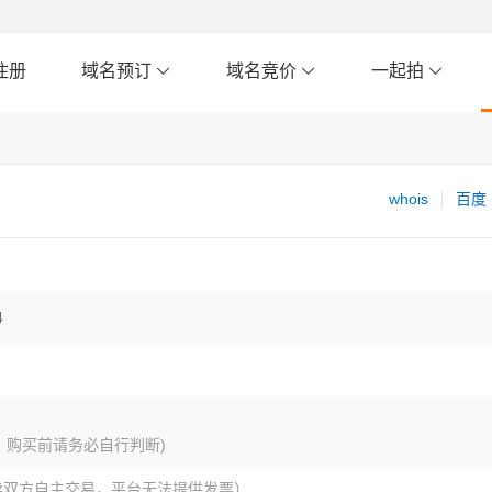
注册
域名预订
域名竞价
一起拍
whois
百度
司
4
，购买前请务必自行判断)
卖双方自主交易，平台无法提供发票）