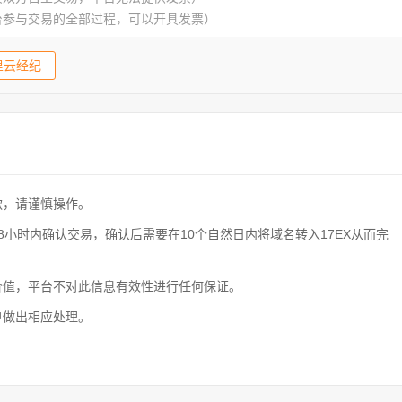
台参与交易的全部过程，可以开具发票）
里云经纪
款，请谨慎操作。
小时内确认交易，确认后需要在10个自然日内将域名转入17EX从而完
价值，平台不对此信息有效性进行任何保证。
户做出相应处理。