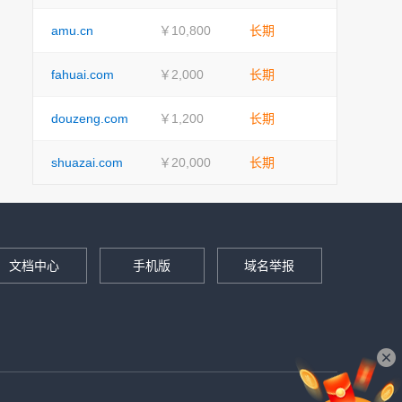
amu.cn
￥10,800
长期
fahuai.com
￥2,000
长期
douzeng.com
￥1,200
长期
shuazai.com
￥20,000
长期
文档中心
手机版
域名举报