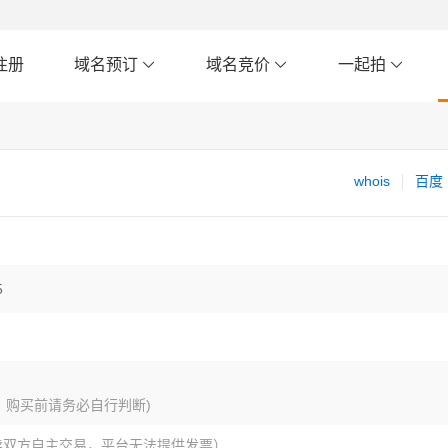
注册
域名预订
域名竞价
一起拍
whois
百度
司
5
，购买前请务必自行判断)
卖双方自主交易，平台无法提供发票）