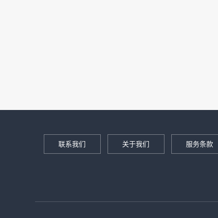
联系我们
关于我们
服务条款