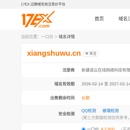
17EX 过期域名抢注竞价平台
首页
域名
当前位置：
一口价
域名详情
xiangshuwu.cn
关注
注册商
新疆诺云在线网络科技有
域名有效期
2026-02-14 至
2027-02-1
出售剩余时间
长期
QQ检测
被墙检测
安全检测
(第三方数据检测仅供参考
一口价
￥3,800
（买