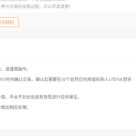
台参与交易的全部过程，可以开具发票）
里云经纪
款，请谨慎操作。
小时内确认交易，确认后需要在10个自然日内将域名转入17EX从而完
价值，平台不对此信息有效性进行任何保证。
户做出相应处理。