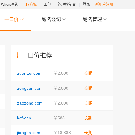
Whois查询
17商城
工单
管理控制台
登录
新用户注册
一口价
域名经纪
域名管理
一口价推荐
zuanLei.com
￥2,000
长期
zongcun.com
￥2,000
长期
zaozong.com
￥2,000
长期
kcfw.cn
￥588
长期
jiangha.com
￥18,888
长期