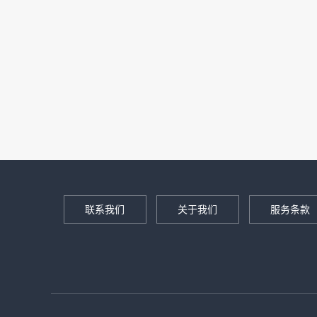
联系我们
关于我们
服务条款