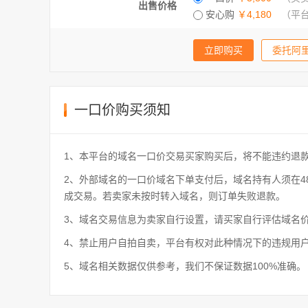
出售价格
安心购
￥4,180
（平
委托阿
一口价购买须知
1、本平台的域名一口价交易买家购买后，将不能违约退
2、外部域名的一口价域名下单支付后，域名持有人须在48
成交易。若卖家未按时转入域名，则订单失败退款。
3、域名交易信息为卖家自行设置，请买家自行评估域名
4、禁止用户自拍自卖，平台有权对此种情况下的违规用
5、域名相关数据仅供参考，我们不保证数据100%准确。