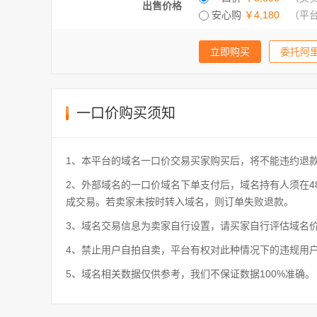
出售价格
安心购
￥4,180
（平
委托阿
一口价购买须知
1、本平台的域名一口价交易买家购买后，将不能违约退
2、外部域名的一口价域名下单支付后，域名持有人须在48
成交易。若卖家未按时转入域名，则订单失败退款。
3、域名交易信息为卖家自行设置，请买家自行评估域名
4、禁止用户自拍自卖，平台有权对此种情况下的违规用
5、域名相关数据仅供参考，我们不保证数据100%准确。