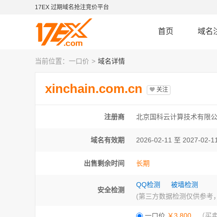
17EX 过期域名抢注竞价平台
首页
域名
当前位置：
一口价
域名详情
xinchain.com.cn
关注
注册商
北京国科云计算技术有限
域名有效期
2026-02-11 至
2027-02-1
出售剩余时间
长期
QQ检测
被墙检测
安全检测
(第三方数据检测仅供参考
一口价
￥3,800
（买