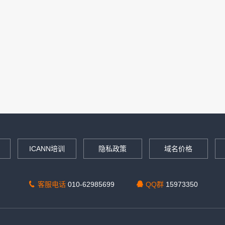
ICANN培训
隐私政策
域名价格
客服电话
010-62985699
QQ群
15973350