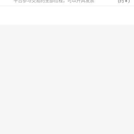
平台参与交易的全部过程，可以开具发票
(约
￥
)