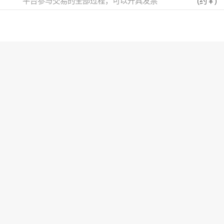
平台参与交易的全部过程，可以开具发票
(约
￥
)