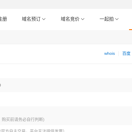
注册
域名预订
域名竞价
一起拍
whois
百度
0
，购买前请务必自行判断)
卖双方自主交易，平台无法提供发票）