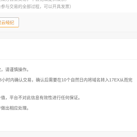
台参与交易的全部过程，可以开具发票）
里云经纪
款，请谨慎操作。
小时内确认交易，确认后需要在10个自然日内将域名转入17EX从而完
价值，平台不对此信息有效性进行任何保证。
户做出相应处理。