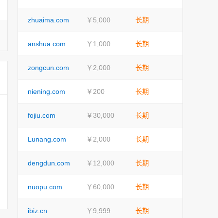
zhuaima.com
￥5,000
长期
anshua.com
￥1,000
长期
zongcun.com
￥2,000
长期
niening.com
￥200
长期
fojiu.com
￥30,000
长期
Lunang.com
￥2,000
长期
dengdun.com
￥12,000
长期
nuopu.com
￥60,000
长期
ibiz.cn
￥9,999
长期