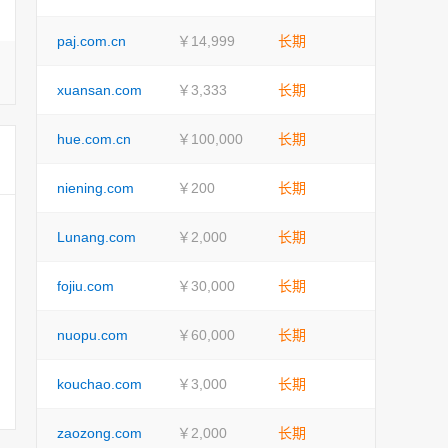
paj.com.cn
￥14,999
长期
xuansan.com
￥3,333
长期
hue.com.cn
￥100,000
长期
niening.com
￥200
长期
Lunang.com
￥2,000
长期
fojiu.com
￥30,000
长期
nuopu.com
￥60,000
长期
kouchao.com
￥3,000
长期
zaozong.com
￥2,000
长期