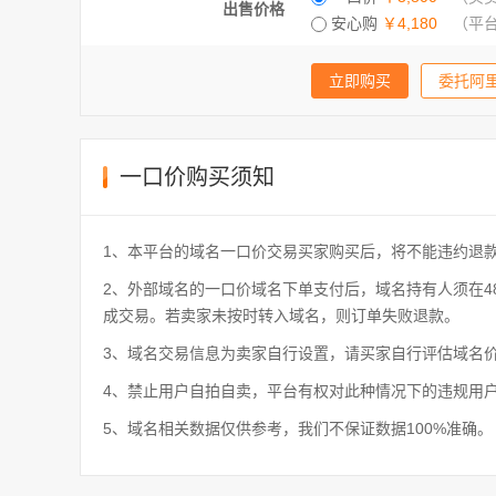
出售价格
安心购
￥4,180
（平
委托阿
一口价购买须知
1、本平台的域名一口价交易买家购买后，将不能违约退
2、外部域名的一口价域名下单支付后，域名持有人须在48
成交易。若卖家未按时转入域名，则订单失败退款。
3、域名交易信息为卖家自行设置，请买家自行评估域名
4、禁止用户自拍自卖，平台有权对此种情况下的违规用
5、域名相关数据仅供参考，我们不保证数据100%准确。