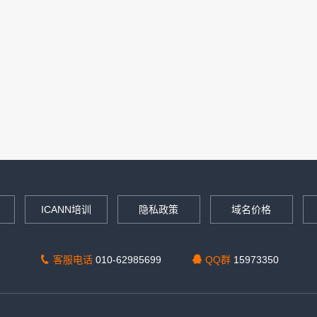
ICANN培训
隐私政策
域名价格
客服电话
010-62985699
QQ群
15973350