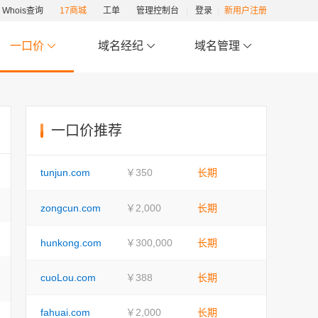
Whois查询
17商城
工单
管理控制台
登录
新用户注册
一口价
域名经纪
域名管理
一口价推荐
tunjun.com
￥350
长期
zongcun.com
￥2,000
长期
hunkong.com
￥300,000
长期
cuoLou.com
￥388
长期
fahuai.com
￥2,000
长期