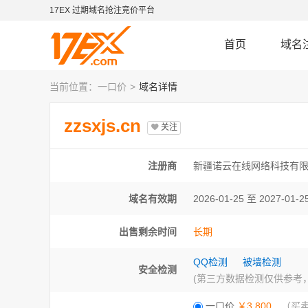
17EX 过期域名抢注竞价平台
首页
域名
当前位置：
一口价
域名详情
zzsxjs.cn
关注
注册商
新疆诺云在线网络科技有
域名有效期
2026-01-25 至
2027-01-2
出售剩余时间
长期
QQ检测
被墙检测
安全检测
(第三方数据检测仅供参考
一口价
￥3,800
（买