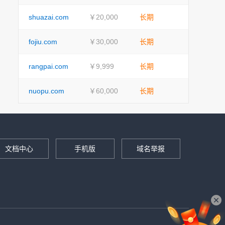
shuazai.com
￥20,000
长期
fojiu.com
￥30,000
长期
rangpai.com
￥9,999
长期
nuopu.com
￥60,000
长期
文档中心
手机版
域名举报