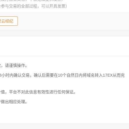
台参与交易的全部过程，可以开具发票）
里云经纪
款，请谨慎操作。
小时内确认交易，确认后需要在10个自然日内将域名转入17EX从而完
价值，平台不对此信息有效性进行任何保证。
户做出相应处理。