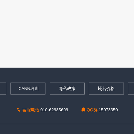
ICANN培训
隐私政策
域名价格
客服电话
010-62985699
QQ群
15973350