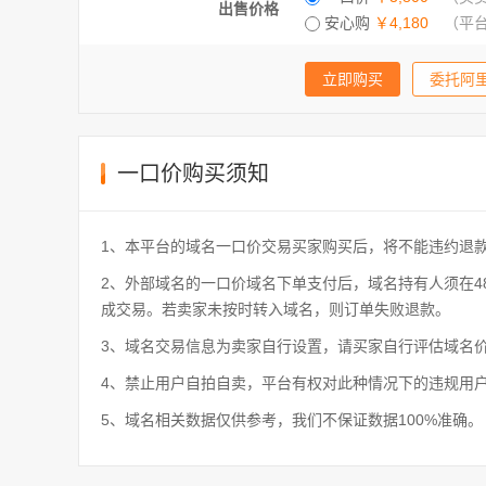
出售价格
安心购
￥4,180
（平
委托阿
一口价购买须知
1、本平台的域名一口价交易买家购买后，将不能违约退
2、外部域名的一口价域名下单支付后，域名持有人须在48
成交易。若卖家未按时转入域名，则订单失败退款。
3、域名交易信息为卖家自行设置，请买家自行评估域名
4、禁止用户自拍自卖，平台有权对此种情况下的违规用
5、域名相关数据仅供参考，我们不保证数据100%准确。