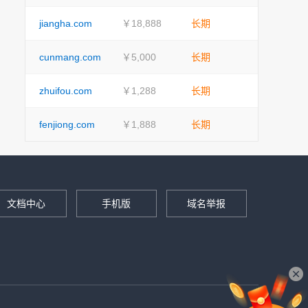
jiangha.com
￥18,888
长期
cunmang.com
￥5,000
长期
zhuifou.com
￥1,288
长期
fenjiong.com
￥1,888
长期
文档中心
手机版
域名举报