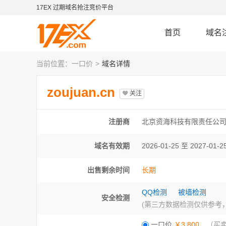
17EX 过期域名抢注竞价平台
首页
域名
当前位置：
一口价
域名详情
zoujuan.cn
关注
注册商
北京资海科技有限责任公
域名有效期
2026-01-25 至
2027-01-2
出售剩余时间
长期
QQ检测
被墙检测
安全检测
(第三方数据检测仅供参考
一口价
￥3,800
（买