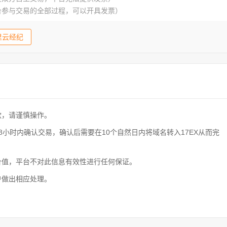
台参与交易的全部过程，可以开具发票）
里云经纪
款，请谨慎操作。
小时内确认交易，确认后需要在10个自然日内将域名转入17EX从而完
价值，平台不对此信息有效性进行任何保证。
户做出相应处理。