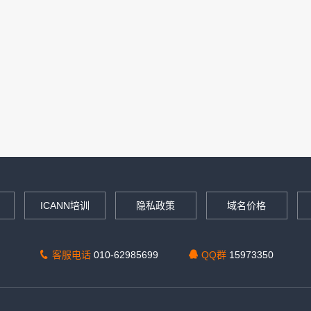
ICANN培训
隐私政策
域名价格
客服电话
010-62985699
QQ群
15973350