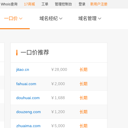
Whois查询
17商城
工单
管理控制台
登录
新用户注册
一口价
域名经纪
域名管理
一口价推荐
jitao.cn
￥28,000
长期
fahuai.com
￥2,000
长期
douhuai.com
￥1,688
长期
douzeng.com
￥1,200
长期
zhuaima.com
￥5,000
长期