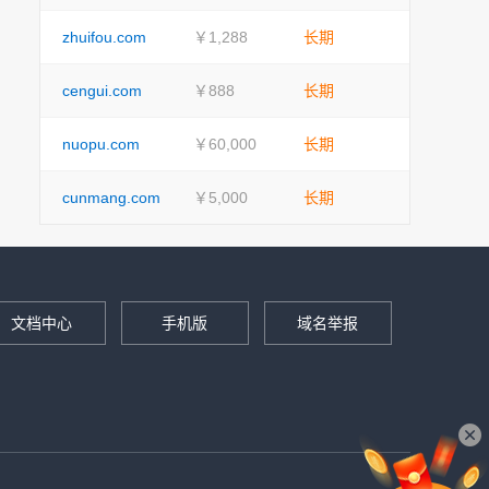
zhuifou.com
￥1,288
长期
cengui.com
￥888
长期
nuopu.com
￥60,000
长期
cunmang.com
￥5,000
长期
文档中心
手机版
域名举报