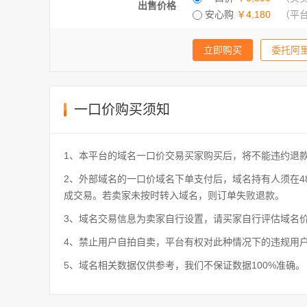
出售价格
安心购
￥4,180
（平
委托阿
一口价购买须知
1、本平台的域名一口价交易买家购买后，将不能违约退
2、外部域名的一口价域名下单支付后，域名持有人须在48
成交易。若卖家未按时转入域名，则订单失败退款。
3、域名交易信息为卖家自行设置，请买家自行评估域名
4、禁止用户自拍自卖，平台有权对此种情况下的违规用
5、域名相关数据仅供参考，我们不保证数据100%准确。