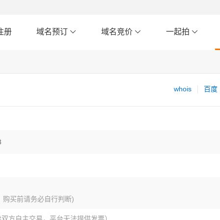
注册
域名预订
域名竞价
一起拍
whois
百度
司
3
，购买前请务必自行判断)
卖双方自主交易，平台无法提供发票）