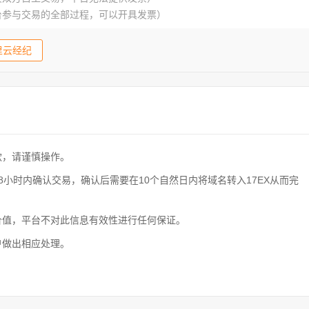
台参与交易的全部过程，可以开具发票）
里云经纪
款，请谨慎操作。
小时内确认交易，确认后需要在10个自然日内将域名转入17EX从而完
价值，平台不对此信息有效性进行任何保证。
户做出相应处理。