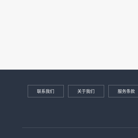
联系我们
关于我们
服务条款