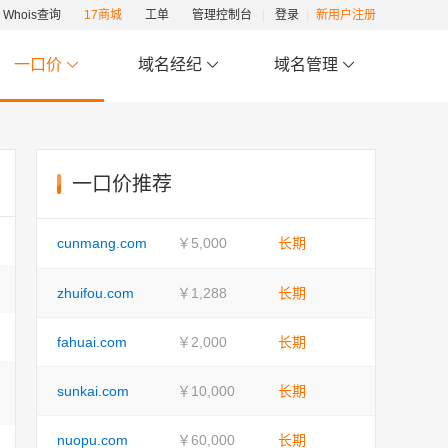
Whois查询
17商城
工单
管理控制台
登录
新用户注册
一口价
域名经纪
域名管理
一口价推荐
cunmang.com
￥5,000
长期
zhuifou.com
￥1,288
长期
fahuai.com
￥2,000
长期
sunkai.com
￥10,000
长期
nuopu.com
￥60,000
长期