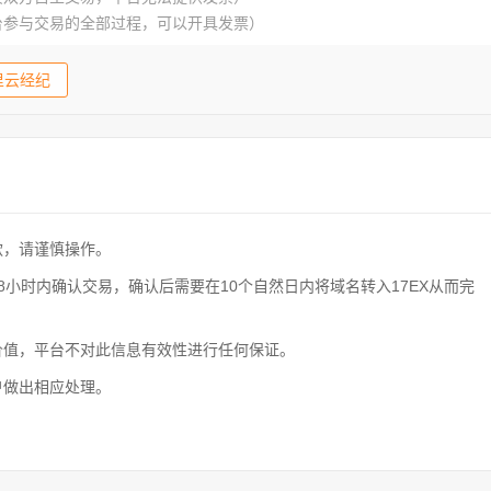
台参与交易的全部过程，可以开具发票）
里云经纪
款，请谨慎操作。
小时内确认交易，确认后需要在10个自然日内将域名转入17EX从而完
价值，平台不对此信息有效性进行任何保证。
户做出相应处理。