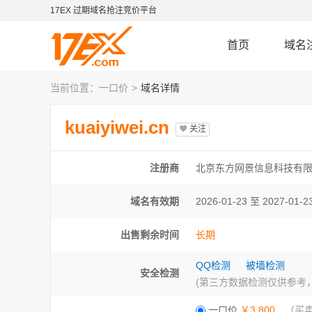
17EX 过期域名抢注竞价平台
首页
域名
当前位置：
一口价
域名详情
kuaiyiwei.cn
关注
注册商
北京东方网景信息科技有
域名有效期
2026-01-23 至
2027-01-2
出售剩余时间
长期
QQ检测
被墙检测
安全检测
(第三方数据检测仅供参考
一口价
￥3,800
（买