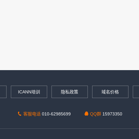
ICANN培训
隐私政策
域名价格
客服电话
010-62985699
QQ群
15973350