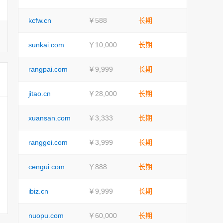
kcfw.cn
￥588
长期
sunkai.com
￥10,000
长期
rangpai.com
￥9,999
长期
jitao.cn
￥28,000
长期
xuansan.com
￥3,333
长期
ranggei.com
￥3,999
长期
cengui.com
￥888
长期
ibiz.cn
￥9,999
长期
nuopu.com
￥60,000
长期