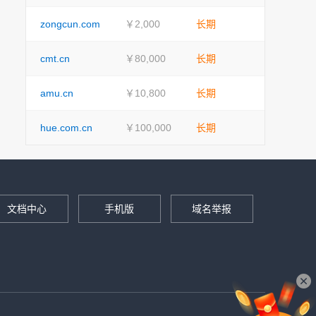
zongcun.com
￥2,000
长期
cmt.cn
￥80,000
长期
amu.cn
￥10,800
长期
hue.com.cn
￥100,000
长期
文档中心
手机版
域名举报