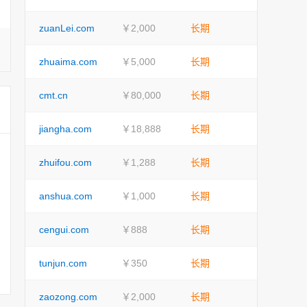
zuanLei.com
￥2,000
长期
zhuaima.com
￥5,000
长期
cmt.cn
￥80,000
长期
jiangha.com
￥18,888
长期
zhuifou.com
￥1,288
长期
anshua.com
￥1,000
长期
cengui.com
￥888
长期
tunjun.com
￥350
长期
zaozong.com
￥2,000
长期