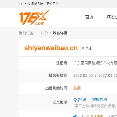
17EX 过期域名抢注竞价平台
首页
域名
当前位置：
一口价
域名详情
shiyanwaibao.cn
关注
注册商
广东互易网络知识产权有
域名有效期
2026-01-20 至
2027-01-2
出售剩余时间
长期
QQ检测
被墙检测
安全检测
(第三方数据检测仅供参考
一口价
￥3,800
（买