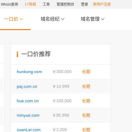
Whois查询
17商城
工单
管理控制台
登录
新用户注册
一口价
域名经纪
域名管理
一口价推荐
hunkong.com
￥300,000
长期
paj.com.cn
￥14,999
长期
hue.com.cn
￥100,000
长期
minyue.com
￥85,998
长期
zuanLei.com
￥2,000
长期