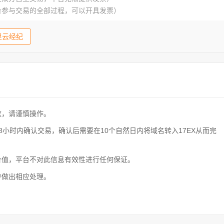
台参与交易的全部过程，可以开具发票）
里云经纪
款，请谨慎操作。
小时内确认交易，确认后需要在10个自然日内将域名转入17EX从而完
价值，平台不对此信息有效性进行任何保证。
户做出相应处理。