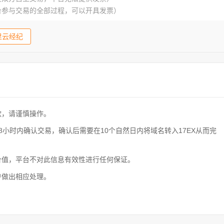
台参与交易的全部过程，可以开具发票）
里云经纪
款，请谨慎操作。
小时内确认交易，确认后需要在10个自然日内将域名转入17EX从而完
价值，平台不对此信息有效性进行任何保证。
户做出相应处理。