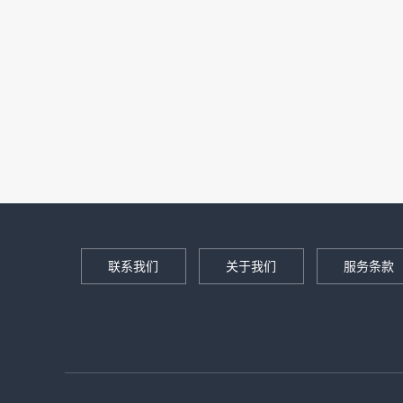
联系我们
关于我们
服务条款