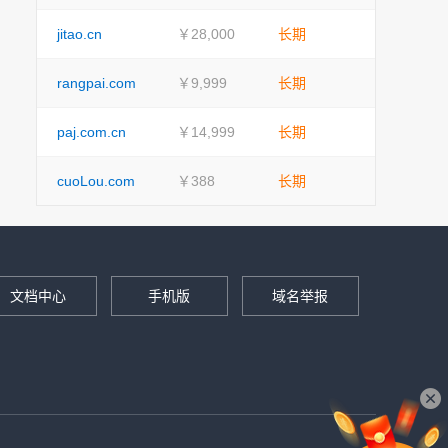
jitao.cn
￥28,000
长期
rangpai.com
￥9,999
长期
paj.com.cn
￥14,999
长期
cuoLou.com
￥388
长期
文档中心
手机版
域名举报