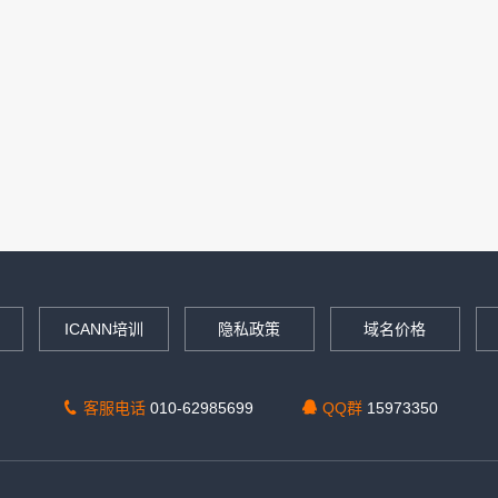
ICANN培训
隐私政策
域名价格
客服电话
010-62985699
QQ群
15973350